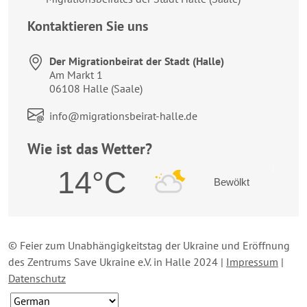
Kontaktieren Sie uns
Der Migrationbeirat der Stadt (Halle)
Anschrift:
Am Markt 1
06108 Halle (Saale)
Link zum Kontaktformular:
info@migrationsbeirat-halle.de
Wie ist das Wetter?
14°C
Bewölkt
© Feier zum Unabhängigkeitstag der Ukraine und Eröffnung
des Zentrums Save Ukraine e.V. in Halle 2024 |
Impressum
|
Datenschutz