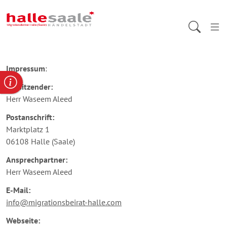
»
Impressum:
Feier
zum
Unabhängigkeitstag
Impressum
:
der
Beratungsstellen in Halle (Saale)
Ukraine
Vorsitzender:
und
Herr Waseem Aleed
Eröffnung
des
Postanschrift:
Zentrums
Marktplatz 1
Save
06108 Halle (Saale)
Ukraine
e.V.
Ansprechpartner:
in
Herr Waseem Aleed
Halle
E-Mail:
info@migrationsbeirat-halle.com
Webseite: